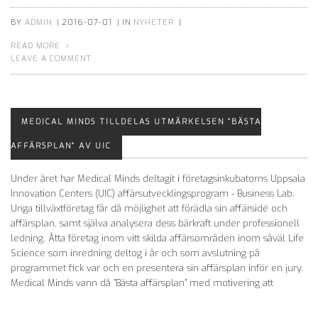
BY
ADMIN
|
2016-07-01
|
IN
NYHETER
|
READ MORE
LEAVE A COMMENT
MEDICAL MINDS TILLDELAS UTMÄRKELSEN ”BÄSTA
AFFÄRSPLAN” AV UIC
Under året har Medical Minds deltagit i företagsinkubatorns Uppsala
Innovation Centers (UIC) affärsutvecklingsprogram - Business Lab.
Unga tillväxtföretag får då möjlighet att förädla sin affärsidé och
affärsplan, samt själva analysera dess bärkraft under professionell
ledning. Åtta företag inom vitt skilda affärsområden inom såväl Life
Science som inredning deltog i år och som avslutning på
programmet fick var och en presentera sin affärsplan inför en jury.
Medical Minds vann då ”Bästa affärsplan” med motivering att