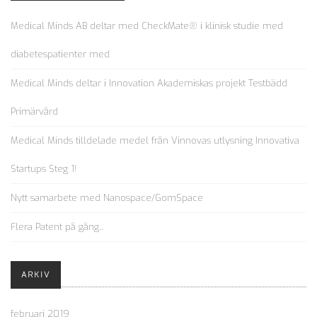
Medical Minds AB deltar med CheckMate® i klinisk studie med
diabetespatienter med
Medical Minds deltar i Innovation Akademiskas projekt Testbädd
Primärvård
Medical Minds tilldelade medel från Vinnovas utlysning Innovativa
Startups Steg 1!
Nytt samarbete med Nanospace/GomSpace
Flera Patent på gång..
ARKIV
februari 2019