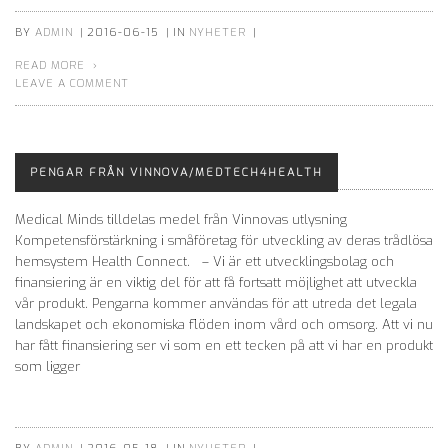
BY
ADMIN
|
2016-06-15
|
IN
NYHETER
|
READ MORE
LEAVE A COMMENT
PENGAR FRÅN VINNOVA/MEDTECH4HEALTH
Medical Minds tilldelas medel från Vinnovas utlysning
Kompetensförstärkning i småföretag för utveckling av deras trådlösa
hemsystem Health Connect. – Vi är ett utvecklingsbolag och
finansiering är en viktig del för att få fortsatt möjlighet att utveckla
vår produkt. Pengarna kommer användas för att utreda det legala
landskapet och ekonomiska flöden inom vård och omsorg. Att vi nu
har fått finansiering ser vi som en ett tecken på att vi har en produkt
som ligger