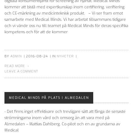
digitala konsumenttjänst för screening av hjärtat. Medical Minds
kommer att bistå med expertkunskap inom certifiering, verifiering
och CE-märkning av medicinteknisk produkt. – Vi ser fram emot
samarbete med Medical Minds. Vi har arbetat tillsammans tidigare
och vi vände oss nu till teamet på Medical Minds för deras specifika
kompetens och för att de kommer
BY
ADMIN
|
2016-08-24
|
IN
NYHETER
|
READ MORE
LEAVE A COMMENT
MEDICAL MINDS PÅ PLATS I ALMEDALEN
- Det finns inget effektivare och trevligare sätt att fånga de senaste
strömningarna inom vård och omsorg än att vara med på
Almedalen – Mattias Dahlberg. Co-pilot och en av grundarna av
Medical