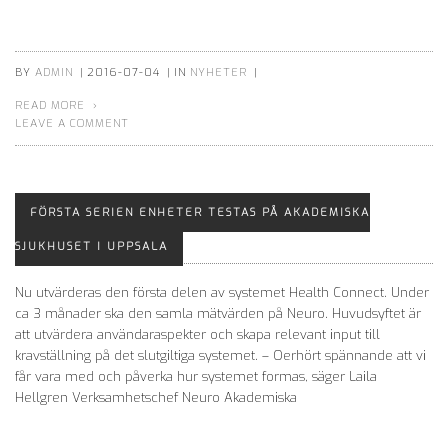
BY
ADMIN
|
2016-07-04
|
IN
NYHETER
|
READ MORE
LEAVE A COMMENT
FÖRSTA SERIEN ENHETER TESTAS PÅ AKADEMISKA
SJUKHUSET I UPPSALA
Nu utvärderas den första delen av systemet Health Connect. Under
ca 3 månader ska den samla mätvärden på Neuro. Huvudsyftet är
att utvärdera användaraspekter och skapa relevant input till
kravställning på det slutgiltiga systemet. – Oerhört spännande att vi
får vara med och påverka hur systemet formas, säger Laila
Hellgren Verksamhetschef Neuro Akademiska