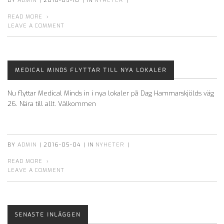
BY
ADMIN
|
2016-05-18
|
IN
NYHETER
|
READ MORE
LEAVE A COMMENT
MEDICAL MINDS FLYTTAR TILL NYA LOKALER
Nu flyttar Medical Minds in i nya lokaler på Dag Hammarskjölds väg
26. Nära till allt. Välkommen
BY
ADMIN
|
2016-05-04
|
IN
NYHETER
|
READ MORE
LEAVE A COMMENT
SENASTE INLÄGGEN