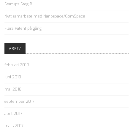
Startups Steg 1!
Nytt samarbete med Nanospace/GomSpace
Flera Patent på gång..
ARKIV
februari 2019
juni 2018
maj 2018
september 2017
april 2017
mars 2017