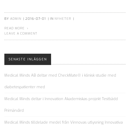
BY
ADMIN
|
2016-07-01
|
IN
NYHETER
|
READ MORE
LEAVE A COMMENT
SENASTE INLÄGGEN
Medical Minds AB deltar med CheckMate® i klinisk studie med
diabetespatienter med
Medical Minds deltar i Innovation Akademiskas projekt Testbädd
Primärvård
Medical Minds tilldelade medel från Vinnovas utlysning Innovativa