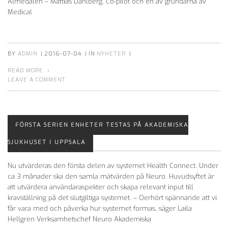
Almedalen – Mattias Dahlberg. Co-pilot och en av grundarna av
Medical
BY
ADMIN
|
2016-07-04
|
IN
NYHETER
|
READ MORE
LEAVE A COMMENT
FÖRSTA SERIEN ENHETER TESTAS PÅ AKADEMISKA
SJUKHUSET I UPPSALA
Nu utvärderas den första delen av systemet Health Connect. Under
ca 3 månader ska den samla mätvärden på Neuro. Huvudsyftet är
att utvärdera användaraspekter och skapa relevant input till
kravställning på det slutgiltiga systemet. – Oerhört spännande att vi
får vara med och påverka hur systemet formas, säger Laila
Hellgren Verksamhetschef Neuro Akademiska