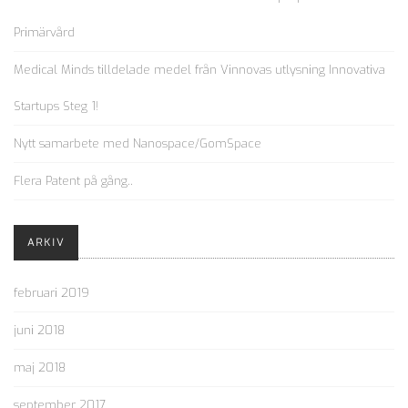
Primärvård
Medical Minds tilldelade medel från Vinnovas utlysning Innovativa
Startups Steg 1!
Nytt samarbete med Nanospace/GomSpace
Flera Patent på gång..
ARKIV
februari 2019
juni 2018
maj 2018
september 2017