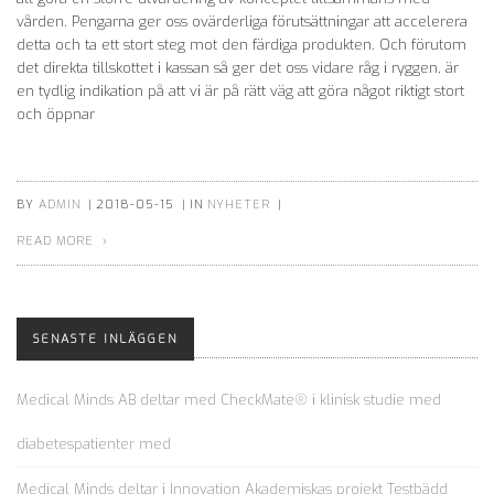
vården. Pengarna ger oss ovärderliga förutsättningar att accelerera
detta och ta ett stort steg mot den färdiga produkten. Och förutom
det direkta tillskottet i kassan så ger det oss vidare råg i ryggen, är
en tydlig indikation på att vi är på rätt väg att göra något riktigt stort
och öppnar
BY
ADMIN
|
2018-05-15
|
IN
NYHETER
|
READ MORE
SENASTE INLÄGGEN
Medical Minds AB deltar med CheckMate® i klinisk studie med
diabetespatienter med
Medical Minds deltar i Innovation Akademiskas projekt Testbädd