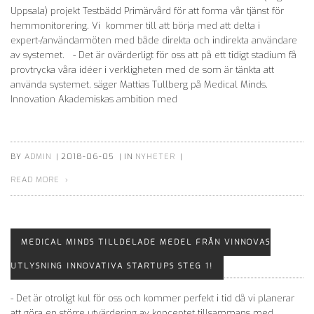
Uppsala) projekt Testbädd Primärvård för att forma vår tjänst för
hemmonitorering. Vi kommer till att börja med att delta i
expert-/användarmöten med både direkta och indirekta användare
av systemet. - Det är ovärderligt för oss att på ett tidigt stadium få
provtrycka våra idéer i verkligheten med de som är tänkta att
använda systemet, säger Mattias Tullberg på Medical Minds.
Innovation Akademiskas ambition med
BY
ADMIN
|
2018-06-05
|
IN
NYHETER
|
READ MORE
MEDICAL MINDS TILLDELADE MEDEL FRÅN VINNOVAS
UTLYSNING INNOVATIVA STARTUPS STEG 1!
- Det är otroligt kul för oss och kommer perfekt i tid då vi planerar
att göra en större utvärdering av konceptet tillsammans med